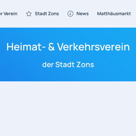
r Verein
Stadt Zons
News
Matthäusmarkt
Heimat- & Verkehrsverein
der Stadt Zons