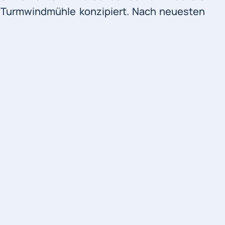
s Turmwindmühle konzipiert. Nach neuesten
aube und einem Innenkrühwerk ausgestattet.
u von außen aufgebrochen und der Raum als
den Jahren bestand der Mühlenturm über 40
uriert und mit Anbringung der Flügel, der
nbau eines Elektromotors konnten dann die